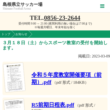
島根県立サッカー場
Shimane Football Arena
TEL.
0856-23-2644
受付時間 9:00 ～ 21:00 (夜間利用の無い場合は17:00まで)
※毎週月曜日、年末年始を除く
トップ
お知らせ
３月１８日（土）からスポーツ教室の受付を開始し
ます。
掲載日: 2023-03-09
令和５年度教室開催要項（前
期）.pdf
（pdf 形式 / 184KB）
R5前期日程表.pdf
（pdf 形式 /