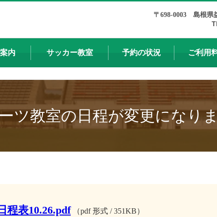
〒698-0003 島根県
T
案内
サッカー教室
予約の状況
ご利用
ーツ教室の日程が変更になり
程表10.26.pdf
（pdf 形式 / 351KB）