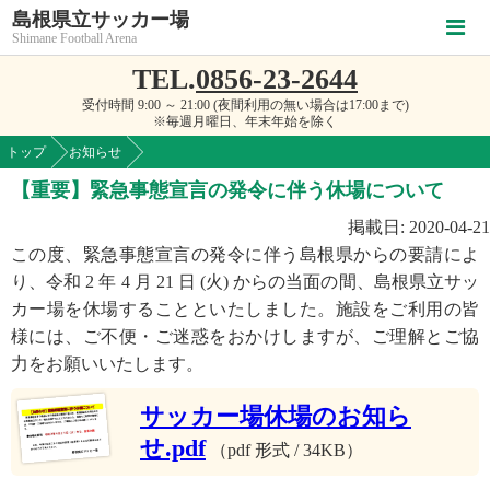
島根県立サッカー場
Shimane Football Arena
TEL.
0856-23-2644
受付時間 9:00 ～ 21:00 (夜間利用の無い場合は17:00まで)
※毎週月曜日、年末年始を除く
トップ
お知らせ
【重要】緊急事態宣言の発令に伴う休場について
掲載日: 2020-04-21
この度、緊急事態宣言の発令に伴う島根県からの要請によ
り、令和 2 年 4 月 21 日 (火) からの当面の間、島根県立サッ
カー場を休場することといたしました。施設をご利用の皆
様には、ご不便・ご迷惑をおかけしますが、ご理解とご協
力をお願いいたします。
サッカー場休場のお知ら
せ.pdf
（pdf 形式 / 34KB）