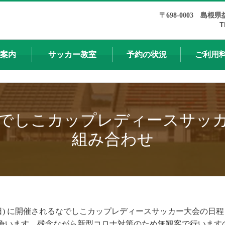
〒698-0003 島根県
T
案内
サッカー教室
予約の状況
ご利用
でしこカップレディースサッ
組み合わせ
 ・ 14 日 (日) に開催されるなでしこカップレディースサッカー大
戦で争います。残念ながら新型コロナ対策のため無観客で行いま