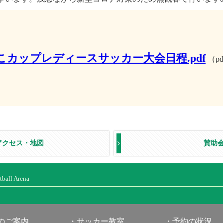
こカップレディースサッカー大会日程.pdf
（pd
アクセス・地図
賛助
ball Arena
のご案内
サッカー教室
予約の状況