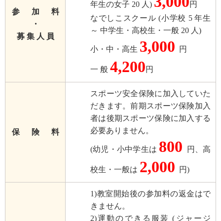
3,000
年生の女子 20 人)
円
参 加 料
なでしこスクール (小学校 5 年生
・
～ 中学生・高校生・一般 20 人)
募 集 人 員
3,000
小・中・高生
円
4,200
一 般
円
スポーツ安全保険に加入していた
だきます。前期スポーツ保険加入
者は後期スポーツ保険に加入する
必要ありません。
保 険 料
800
(幼児・
小中学生は
円、高
2,000
校生・一般は
円)
1)教室開始後の参加料の返金はで
きません。
2)運動のできる服装 (ジャージ