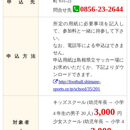
町 631-2)
申 込 先
0856-23-2644
問合せ先
所定の用紙に必要事項を記入し
て、参加料と一緒に持参して下さ
い。
なお、電話等による申込はできま
せん。
申 込 方 法
申込用紙は島根県立サッカー場に
お求めいただくか、下記よりダウ
ンロードできます。
http://football.shimane-
sports.or.jp/school/35/201
キッズスクール (幼児年長 ～ 小学
3,000
4 年生の男子 20 人)
円
少女スクール (幼児年長 ～ 小学 4
対 象 者
・