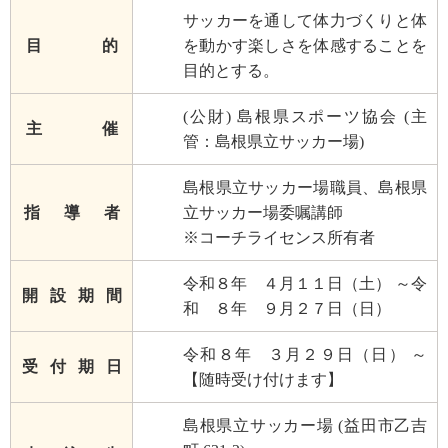
サッカーを通して体力づくりと体
目 的
を動かす楽しさを体感することを
目的とする。
(公財) 島根県スポーツ協会 (主
主 催
管：島根県立サッカー場)
島根県立サッカー場職員、島根県
指 導 者
立サッカー場委嘱講師
※コーチライセンス所有者
令和８年 ４月１１日（土） ～令
開 設 期 間
和 ８年 ９月２７日（日）
令和８年 ３月２９日（日） ～
受 付 期 日
【随時受け付けます】
島根県立サッカー場 (益田市乙吉